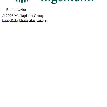
Partner webu
© 2026 Mediaplanet Group
Privacy Policy
|
Revise privacy settings
Close
this
module
ZAUJÍMAJÚ VÁS NOVINKY ZO SVETA
ZDRAVIA?
Prihláste sa k odberu našich noviniek a zostaňte vždy v
obraze.
Váš e-mail
Prihlásiť sa
menopriezvisko@email.sk