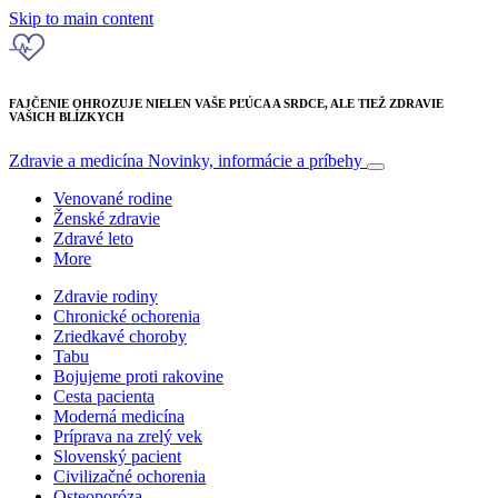
Skip to main content
FAJČENIE OHROZUJE NIELEN VAŠE PĽÚCA A SRDCE, ALE TIEŽ ZDRAVIE
VAŠICH BLÍZKYCH
Zdravie a medicína
Novinky, informácie a príbehy
Venované rodine
Ženské zdravie
Zdravé leto
More
Zdravie rodiny
Chronické ochorenia
Zriedkavé choroby
Tabu
Bojujeme proti rakovine
Cesta pacienta
Moderná medicína
Príprava na zrelý vek
Slovenský pacient
Civilizačné ochorenia
Osteoporóza