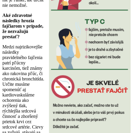
nie nemožné.
Aké zdravotné
následky hrozia
fajčiarom v prípade,
že nezvažujú
prestať?
Medzi najrizikovejšie
následky
pravidelného fajčenia
patrí pľúcny
karcinóm, tiež známy
ako rakovina pľúc, či
chronická bronchitída.
Určite musíme
spomenúť aj
kardiovaskulárne
ochorenia ako
zvýšený tlak,
rýchlejšia srdcová
činnosť a zhoršený
prietok krvi cez
srdcové artérie. Cievy
sa zužujú, stávajú sa