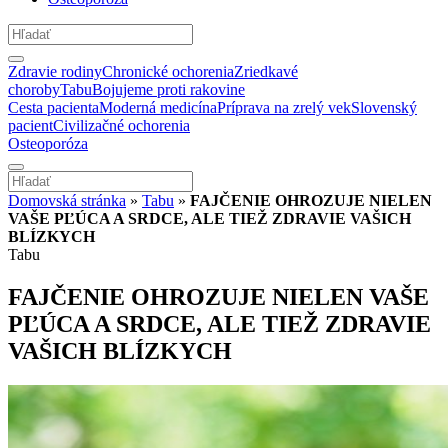
Zdravie rodiny
Chronické ochorenia
Zriedkavé
choroby
Tabu
Bojujeme proti rakovine
Cesta pacienta
Moderná medicína
Príprava na zrelý vek
Slovenský
pacient
Civilizačné ochorenia
Osteoporóza
Domovská stránka
»
Tabu
»
FAJČENIE OHROZUJE NIELEN
VAŠE PĽÚCA A SRDCE, ALE TIEŽ ZDRAVIE VAŠICH
BLÍZKYCH
Tabu
FAJČENIE OHROZUJE NIELEN VAŠE
PĽÚCA A SRDCE, ALE TIEŽ ZDRAVIE
VAŠICH BLÍZKYCH