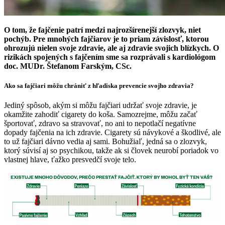
O tom, že fajčenie patrí medzi najrozšírenejší zlozvyk, niet
pochýb. Pre mnohých fajčiarov je to priam závislosť, ktorou
ohrozujú nielen svoje zdravie, ale aj zdravie svojich blízkych. O
rizikách spojených s fajčením sme sa rozprávali s kardiológom
doc. MUDr. Štefanom Farským, CSc.
Ako sa fajčiari môžu chrániť z hľadiska prevencie svojho zdravia?
Jediný spôsob, akým si môžu fajčiari udržať svoje zdravie, je
okamžite zahodiť cigarety do koša. Samozrejme, môžu začať
športovať, zdravo sa stravovať, no ani to nepotlačí negatívne
dopady fajčenia na ich zdravie. Cigarety sú návykové a škodlivé, ale
to už fajčiari dávno vedia aj sami. Bohužiaľ, jedná sa o zlozvyk,
ktorý súvisí aj so psychikou, takže ak si človek neurobí poriadok vo
vlastnej hlave, ťažko presvedčí svoje telo.