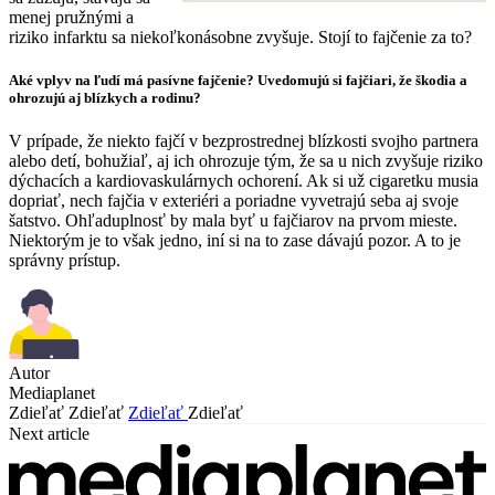
menej pružnými a
riziko infarktu sa niekoľkonásobne zvyšuje. Stojí to fajčenie za to?
Aké vplyv na ľudí má pasívne fajčenie? Uvedomujú si fajčiari, že škodia a
ohrozujú aj blízkych a rodinu?
V prípade, že niekto fajčí v bezprostrednej blízkosti svojho partnera
alebo detí, bohužiaľ, aj ich ohrozuje tým, že sa u nich zvyšuje riziko
dýchacích a kardiovaskulárnych ochorení. Ak si už cigaretku musia
dopriať, nech fajčia v exteriéri a poriadne vyvetrajú seba aj svoje
šatstvo. Ohľaduplnosť by mala byť u fajčiarov na prvom mieste.
Niektorým je to však jedno, iní si na to zase dávajú pozor. A to je
správny prístup.
Autor
Mediaplanet
Zdieľať
Zdieľať
Zdieľať
Zdieľať
Next article