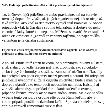
Veľa ľudí fajčí príležitostne. Aké riziká predstavuje takéto fajčenie?
To, či človek fajčí príležitostne alebo pravidelne, má na zdravie
rovnaký dopad. Pravdaže, ak je tých cigariet menej, tak to nie je až
také strašné, ako keď za deň niekto vyfajčí celú krabičku. V oboch
prípadoch však fajčiar dáva svojmu telu zabrať a dostáva do neho
chemické látky, ktoré tam nepatria. Môžeme sa tváriť, že existujú už
rôzne elektronické a „zdravšie“ varianty fajčenia, no najzdravším
variantom je fajčiarska abstinencia.
Fajčiari sa často svojho zlozvyku nechcú zbaviť aj preto, že sa obávajú
pribratia a obezity. Sú tieto obavy na mieste?
Áno, sú. Ľudia totiž zrazu nevedia, čo s prázdnymi rukami a ústami,
a tak siahajú po jedle. Začnú jesť viac drobností, ako sú cukríky
alebo čipsy či chrumky, a snažia sa zamestnať niečím natoľko, aby
im nechýbal ten pocit cigarety medzi prstami a perami. Pri odvykaní
je dôležité uvedomiť si, že tá cigareta im chýbať bude a mali by si
dopredu ujasniť, ako tento pocit nedostatku nahradia. Existujú aj
zdravšie alternatívy, napríklad chrumkanie sušeného ovocia,
prípadne čerstvej mrkvy alebo nakrájaného jablka. Málokto sa však
vyberie touto cestou. Ja osobne ešte odporúčam ľuďom, aby v
takom prípade použili medzizubnú kefku. Spravia tak niečo pre svoj
chrup a zároveň zamestnajú ruky aj ústa.