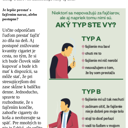
Je lepšie prestať s
fajčením naraz, alebo
postupne?
Určite odporúčam
ľuďom prestať fajčiť
zo dňa na deň. Aj
postupné znižovanie
kvantity cigariet je
cesta, no tým, že si
ich bude človek stále
kupovať a bude ich
mať k dispozícii, sa
môže stať, že pri
stresujúcejšom dni
zase skĺzne k balíčku
denne. Jednoducho,
spravte to
rozhodnutie, že s
fajčením končíte,
zahoďte cigarety do
koša a neobzerajte sa
späť. Pre mnohých to
nie je ľahké, ale určite