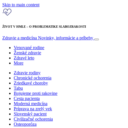
Skip to main content
ŽIVOT V HMLE – O PROBLEMATIKE SLABOZRAKOSTI
Zdravie a medicína
Novinky, informácie a príbehy
Venované rodine
Ženské zdravie
Zdravé leto
More
Zdravie rodiny
Chronické ochorenia
Zriedkavé choroby
Tabu
Bojujeme proti rakovine
Cesta pacienta
Moderná medicína
Príprava na zrelý vek
Slovenský pacient
Civilizačné ochorenia
Osteoporóza