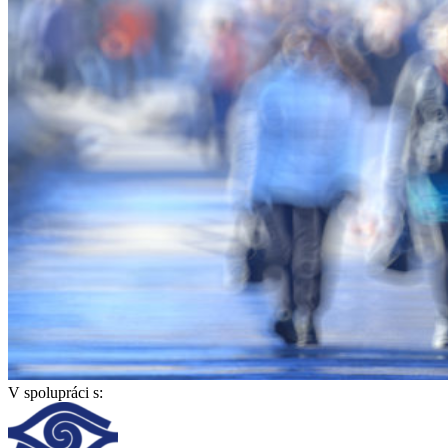
V spolupráci s: