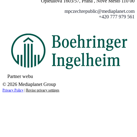
Opletalova 1603/57, Praha , Nové Město 110 00
mpczechrepublic@mediaplanet.com
+420 777 979 561
Partner webu
© 2026 Mediaplanet Group
Privacy Policy
|
Revise privacy settings
Close
this
module
ZAUJÍMAJÚ VÁS NOVINKY ZO SVETA
ZDRAVIA?