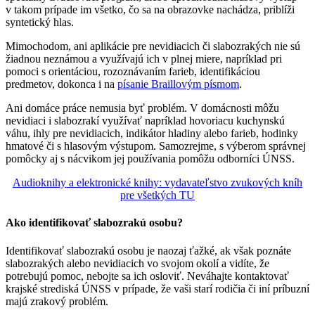
v takom prípade im všetko, čo sa na obrazovke nachádza, priblíži
syntetický hlas.
Mimochodom, ani aplikácie pre nevidiacich či slabozrakých nie sú
žiadnou neznámou a využívajú ich v plnej miere, napríklad pri
pomoci s orientáciou, rozoznávaním farieb, identifikáciou
predmetov, dokonca i na
písanie Braillovým písmom
.
Ani domáce práce nemusia byť problém. V domácnosti môžu
nevidiaci i slabozrakí využívať napríklad hovoriacu kuchynskú
váhu, ihly pre nevidiacich, indikátor hladiny alebo farieb, hodinky
hmatové či s hlasovým výstupom. Samozrejme, s výberom správnej
pomôcky aj s nácvikom jej používania pomôžu odborníci ÚNSS.
Audioknihy a elektronické knihy: vydavateľstvo zvukových kníh
pre všetkých TU
Ako identifikovať slabozrakú osobu?
Identifikovať slabozrakú osobu je naozaj ťažké, ak však poznáte
slabozrakých alebo nevidiacich vo svojom okolí a vidíte, že
potrebujú pomoc, nebojte sa ich osloviť. Neváhajte kontaktovať
krajské strediská ÚNSS v prípade, že vaši starí rodičia či iní príbuzní
majú zrakový problém.