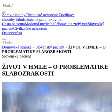
Zdravie rodiny
Chronické ochorenia
Zriedkavé
choroby
Tabu
Bojujeme proti rakovine
Cesta pacienta
Moderná medicína
Príprava na zrelý vek
Slovenský
pacient
Civilizačné ochorenia
Osteoporóza
Domovská stránka
»
Slovenský pacient
»
ŽIVOT V HMLE – O
PROBLEMATIKE SLABOZRAKOSTI
Slovenský pacient
ŽIVOT V HMLE – O PROBLEMATIKE
SLABOZRAKOSTI