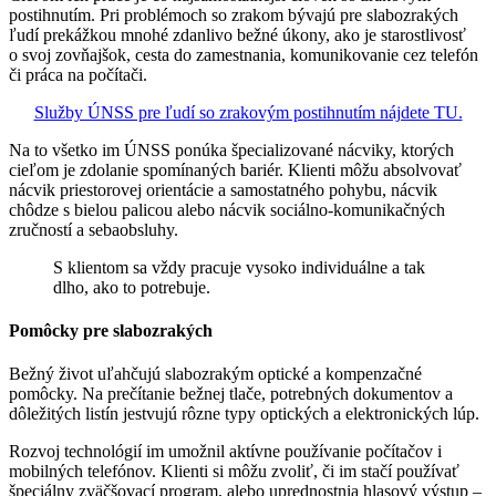
postihnutím. Pri problémoch so zrakom bývajú pre slabozrakých
ľudí prekážkou mnohé zdanlivo bežné úkony, ako je starostlivosť
o svoj zovňajšok, cesta do zamestnania, komunikovanie cez telefón
či práca na počítači.
Služby ÚNSS pre ľudí so zrakovým postihnutím nájdete TU.
Na to všetko im ÚNSS ponúka špecializované nácviky, ktorých
cieľom je zdolanie spomínaných bariér. Klienti môžu absolvovať
nácvik priestorovej orientácie a samostatného pohybu, nácvik
chôdze s bielou palicou alebo nácvik sociálno-komunikačných
zručností a sebaobsluhy.
S klientom sa vždy pracuje vysoko individuálne a tak
dlho, ako to potrebuje.
Pomôcky pre slabozrakých
Bežný život uľahčujú slabozrakým optické a kompenzačné
pomôcky. Na prečítanie bežnej tlače, potrebných dokumentov a
dôležitých listín jestvujú rôzne typy optických a elektronických lúp.
Rozvoj technológií im umožnil aktívne používanie počítačov i
mobilných telefónov. Klienti si môžu zvoliť, či im stačí používať
špeciálny zväčšovací program, alebo uprednostnia hlasový výstup –