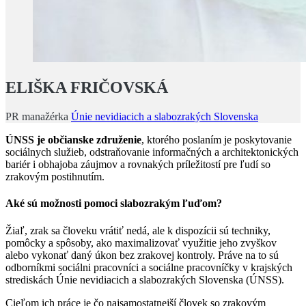
ELIŠKA FRIČOVSKÁ
PR manažérka
Únie nevidiacich a slabozrakých Slovenska
ÚNSS je občianske združenie
, ktorého poslaním je poskytovanie
sociálnych služieb, odstraňovanie informačných a architektonických
bariér i obhajoba záujmov a rovnakých príležitostí pre ľudí so
zrakovým postihnutím.
Aké sú možnosti pomoci slabozrakým ľuďom?
Žiaľ, zrak sa človeku vrátiť nedá, ale k dispozícii sú techniky,
pomôcky a spôsoby, ako maximalizovať využitie jeho zvyškov
alebo vykonať daný úkon bez zrakovej kontroly. Práve na to sú
odborníkmi sociálni pracovníci a sociálne pracovníčky v krajských
strediskách Únie nevidiacich a slabozrakých Slovenska (ÚNSS).
Cieľom ich práce je čo najsamostatnejší človek so zrakovým