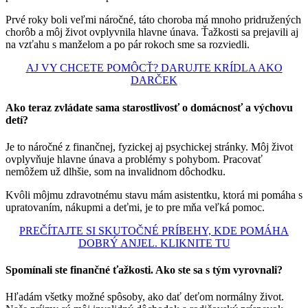
Prvé roky boli veľmi náročné, táto choroba má mnoho pridružených
chorôb a môj život ovplyvnila hlavne únava. Ťažkosti sa prejavili aj
na vzťahu s manželom a po pár rokoch sme sa rozviedli.
AJ VY CHCETE POMÔCŤ? DARUJTE KRÍDLA AKO
DARČEK
Ako teraz zvládate sama starostlivosť o domácnosť a výchovu
detí?
Je to náročné z finančnej, fyzickej aj psychickej stránky. Môj život
ovplyvňuje hlavne únava a problémy s pohybom. Pracovať
nemôžem už dlhšie, som na invalidnom dôchodku.
Kvôli môjmu zdravotnému stavu mám asistentku, ktorá mi pomáha s
upratovaním, nákupmi a deťmi, je to pre mňa veľká pomoc.
PREČÍTAJTE SI SKUTOČNÉ PRÍBEHY, KDE POMÁHA
DOBRÝ ANJEL. KLIKNITE TU
Spomínali ste finančné ťažkosti. Ako ste sa s tým vyrovnali?
Hľadám všetky možné spôsoby, ako dať deťom normálny život.