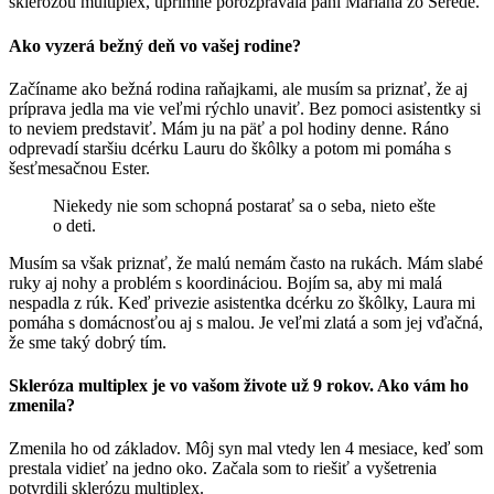
sklerózou multiplex, úprimne porozprávala pani Mariana zo Serede.
Ako vyzerá bežný deň vo vašej rodine?
Začíname ako bežná rodina raňajkami, ale musím sa priznať, že aj
príprava jedla ma vie veľmi rýchlo unaviť. Bez pomoci asistentky si
to neviem predstaviť. Mám ju na päť a pol hodiny denne. Ráno
odprevadí staršiu dcérku Lauru do škôlky a potom mi pomáha s
šesťmesačnou Ester.
Niekedy nie som schopná postarať sa o seba, nieto ešte
o deti.
Musím sa však priznať, že malú nemám často na rukách. Mám slabé
ruky aj nohy a problém s koordináciou. Bojím sa, aby mi malá
nespadla z rúk. Keď privezie asistentka dcérku zo škôlky, Laura mi
pomáha s domácnosťou aj s malou. Je veľmi zlatá a som jej vďačná,
že sme taký dobrý tím.
Skleróza multiplex je vo vašom živote už 9 rokov. Ako vám ho
zmenila?
Zmenila ho od základov. Môj syn mal vtedy len 4 mesiace, keď som
prestala vidieť na jedno oko. Začala som to riešiť a vyšetrenia
potvrdili sklerózu multiplex.