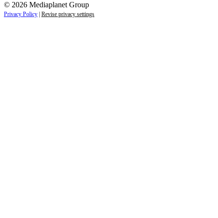
© 2026 Mediaplanet Group
Privacy Policy
|
Revise privacy settings
Close
this
module
ZAUJÍMAJÚ VÁS NOVINKY ZO SVETA
ZDRAVIA?
Prihláste sa k odberu našich noviniek a zostaňte vždy v
obraze.
Váš e-mail
Prihlásiť sa
menopriezvisko@email.sk
Nie, ďakujem