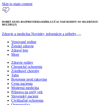
Skip to main content
DOBRÝ ANJEL ROZPRESTIERA KRÍDLA UŽ AJ NAD RODINY SO SKLERÓZOU
MULTIPLEX
Zdravie a medicína
Novinky, informácie a príbehy
Venované rodine
Ženské zdravie
Zdravé leto
More
Zdravie rodiny
Chronické ochorenia
Zriedkavé choroby
Tabu
Bojujeme proti rakovine
Cesta pacienta
Moderná medicína
Príprava na zrelý vek
Slovenský pacient
Civilizačné ochorenia
Osteoporóza