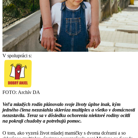
V spolupráci s:
FOTO: Archív DA
Veľa mladých rodín plánovalo svoje životy úplne inak, kým
jedného člena nezasiahla skleróza multiplex a všetko v domácnosti
nezastavila. Teraz sa v dôsledku ochorenia niektoré rodiny ocitli
na pokraji chudoby a potrebujú pomoc.
O tom, ako vyzerá život mladej mamičky s dvoma dcérami a so