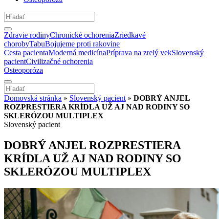
Zdravie rodiny
Chronické ochorenia
Zriedkavé
choroby
Tabu
Bojujeme proti rakovine
Cesta pacienta
Moderná medicína
Príprava na zrelý vek
Slovenský
pacient
Civilizačné ochorenia
Osteoporóza
Domovská stránka
»
Slovenský pacient
»
DOBRÝ ANJEL
ROZPRESTIERA KRÍDLA UŽ AJ NAD RODINY SO
SKLERÓZOU MULTIPLEX
Slovenský pacient
DOBRÝ ANJEL ROZPRESTIERA
KRÍDLA UŽ AJ NAD RODINY SO
SKLERÓZOU MULTIPLEX