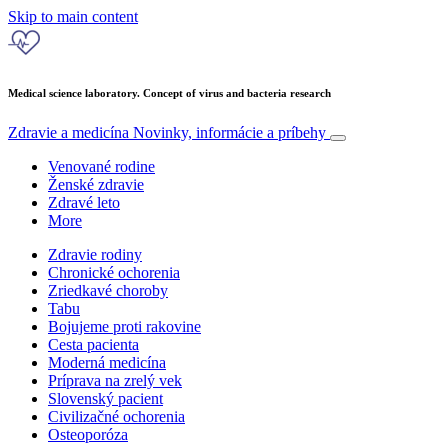
Skip to main content
Medical science laboratory. Concept of virus and bacteria research
Zdravie a medicína
Novinky, informácie a príbehy
Venované rodine
Ženské zdravie
Zdravé leto
More
Zdravie rodiny
Chronické ochorenia
Zriedkavé choroby
Tabu
Bojujeme proti rakovine
Cesta pacienta
Moderná medicína
Príprava na zrelý vek
Slovenský pacient
Civilizačné ochorenia
Osteoporóza