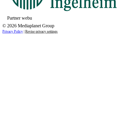
Partner webu
© 2026 Mediaplanet Group
Privacy Policy
|
Revise privacy settings
Close
this
module
ZAUJÍMAJÚ VÁS NOVINKY ZO SVETA
ZDRAVIA?
Prihláste sa k odberu našich noviniek a zostaňte vždy v
obraze.
Váš e-mail
Prihlásiť sa
menopriezvisko@email.sk