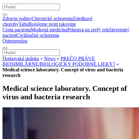
Zdravie rodiny
Chronické ochorenia
Zriedkavé
choroby
Tabu
Bojujeme proti rakovine
Cesta pacienta
Moderná medicína
Príprava na zrelý vek
Slovenský
pacient
Civilizačné ochorenia
Osteoporóza
Domovská stránka
»
News
»
PREČO PRÁVE
BIOSIMILÁRNE/BIOLOGICKY PODOBNÉ LIEKY?
»
Medical science laboratory. Concept of virus and bacteria
research
Medical science laboratory. Concept of
virus and bacteria research