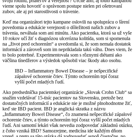
svoju rodinu, priateľov a verejnosť? Určite áno, aj touto kampaňou
vieme spolu hovoriť o správnom postupe nielen pri ošetrovaní
zubov, ale aj pri starostlivosti o trávenie.
Keď ma organizátori tejto kampane oslovili na spoluprácu o šírení
povedomia a edukácie verejnosti o dôležitosti našich zubov a
trávenia, neváhala som ani minútu. Ako pacientka, ktorá sa už vyše
10 rokov učí žiť s diagnózou ulcerózna kolitída, som si spomenula
na „život pred ochorením“ a uvedomila si, že som nemala dostatok
informácií a zároveň som im neprikladala takú váhu. Dnes viem, že
to bolo potrebné. Experimentovala som s rôznymi diétami ako
väčšina tínedžerov a výsledok spôsobil viac škody ako osohu.
IBD – Inflammatory Bowel Disease – je nešpecifické
zápalové ochorenie čriev. Týmto ochorením trpí čoraz
vyšší počet mladých ľudí.
Ako predsedníčka pacientskej organizácie „Slovak Crohn Club“ sa
snažím vzdelávať 15-tisíc pacientov na Slovensku, pretože bez
dostatočných informácií a edukácie nie je možné plnohodnotne žiť,
keď ste IBD pacient. IBD je anglická skratka z názvu
„Inflammatory Bowel Disease“, čo znamená nešpecifické zápalové
ochorenie čriev, a týmto ochorením trpí čoraz vyšší počet mladých
ľudí. Ani samotní lekári však nevedia zodpovedať základnú otázku,
z čoho vzniká IBD? Samozrejme, medicína ide každým dňom
vpred, a preto sa táto otázka dá zodpovedať aspoň čiastočne, no