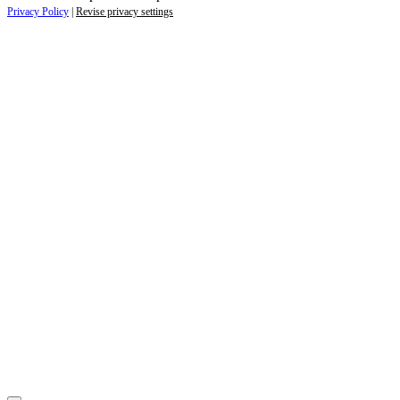
Privacy Policy
|
Revise privacy settings
Close
this
module
ZAUJÍMAJÚ VÁS NOVINKY ZO SVETA
ZDRAVIA?
Prihláste sa k odberu našich noviniek a zostaňte vždy v
obraze.
Váš e-mail
Prihlásiť sa
menopriezvisko@email.sk
Nie, ďakujem