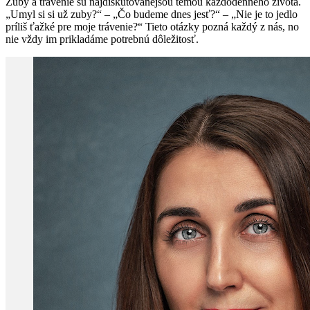
Zuby a trávenie sú najdiskutovanejšou témou každodenného života.
„Umyl si si už zuby?“ – „Čo budeme dnes jesť?“ – „Nie je to jedlo
príliš ťažké pre moje trávenie?“ Tieto otázky pozná každý z nás, no
nie vždy im prikladáme potrebnú dôležitosť.