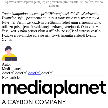
Správna životospráva je najlepšia prevencia proti vzniku IBD a ťažkostí so
zubami
Touto kampaňou chceme priblížiť verejnosti dôležitosť zdravého
životného štýlu, posilnenie imunity a starostlivosti o svoje zuby a
trávenie
. Verím, že každým prečítaním, zdieľaním a šírením tohto
odkazu prispejeme k vzdelanej a zdravej verejnosti. O to viac v
čase, keď k nám prišiel vírus a učí nás, že zvýšená starostlivosť o
fyzické a psychické zdravie nám zvýši imunitu a zlepší kvalitu
života.
Autor
Mediaplanet
Zdieľať
Zdieľať
Zdieľať
Zdieľať
Next article