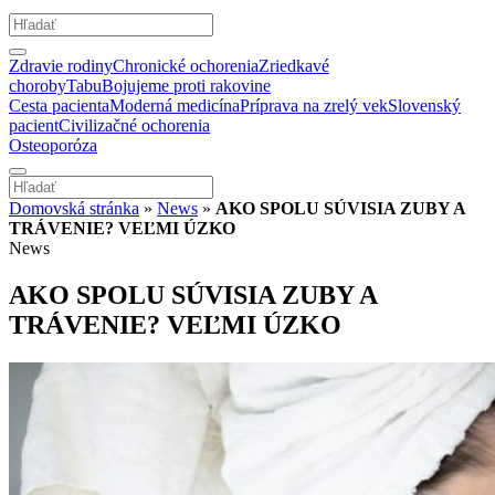
Zdravie rodiny
Chronické ochorenia
Zriedkavé
choroby
Tabu
Bojujeme proti rakovine
Cesta pacienta
Moderná medicína
Príprava na zrelý vek
Slovenský
pacient
Civilizačné ochorenia
Osteoporóza
Domovská stránka
»
News
»
AKO SPOLU SÚVISIA ZUBY A
TRÁVENIE? VEĽMI ÚZKO
News
AKO SPOLU SÚVISIA ZUBY A
TRÁVENIE? VEĽMI ÚZKO