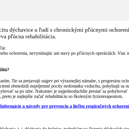
itu dýchavice u ľudí s chronickými pľúcnymi ochorenia
va pľúcna rehabilitácia.
ľúc
úcneho ochorenia, nevynímajúc ani stavy po pľúcnych operáciách. Vi
žitá?
ím. Tie sa prejavujú najprv pri výraznejšej námahe, s progresiou ochor
pacienti obmedzili nepríjemné pocity nedostatku vzduchu, pohybujú sa 
hybovať sa po izbe. Nakoniec je najjednoduchšie prestať sa pohybovať
preto je najlepšie začať rehabilitáciu so školeným fyzioterapeutom.
Informácie a návody pre prevenciu a liečbu respiračných ochoren
dýchania, t. j. dýchania do bránice, technikám na čistenie dýchacích 