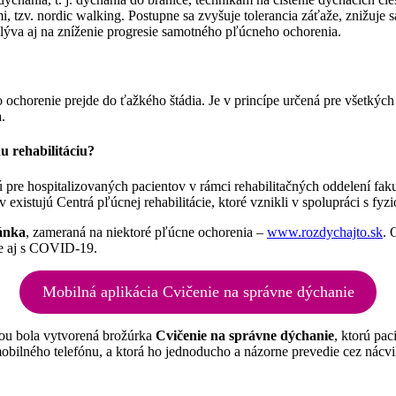
tzv. nordic walking. Postupne sa zvyšuje tolerancia záťaže, znižuje sa
plýva aj na zníženie progresie samotného pľúcneho ochorenia.
ochorenie prejde do ťažkého štádia. Je v princípe určená pre všetkých ľ
.
u rehabilitáciu?
sú pre hospitalizovaných pacientov v rámci rehabilitačných oddelení fa
istujú Centrá pľúcnej rehabilitácie, ktoré vznikli v spolupráci s fyzi
ánka
, zameraná na niektoré pľúcne ochorenia –
www.rozdychajto.sk
. 
ne aj s COVID-19.
Mobilná aplikácia Cvičenie na správne dýchanie
ou bola vytvorená brožúrka
Cvičenie na správne dýchanie
, ktorú pa
mobilného telefónu, a ktorá ho jednoducho a názorne prevedie cez nácv