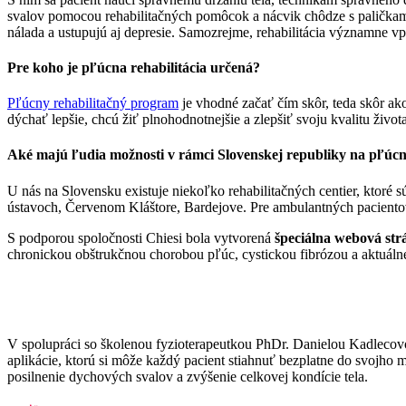
svalov pomocou rehabilitačných pomôcok a nácvik chôdze s paličkami, 
nálada a ustupujú aj depresie. Samozrejme, rehabilitácia významne v
Pre koho je pľúcna rehabilitácia určená?
Pľúcny rehabilitačný program
je vhodné začať čím skôr, teda skôr ako 
dýchať lepšie, chcú žiť plnohodnotnejšie a zlepšiť svoju kvalitu života
Aké majú ľudia možnosti v rámci Slovenskej republiky na pľúcn
U nás na Slovensku existuje niekoľko rehabilitačných centier, ktoré 
ústavoch, Červenom Kláštore, Bardejove. Pre ambulantných pacientov ex
S podporou spoločnosti Chiesi bola vytvorená
špeciálna webová str
chronickou obštrukčnou chorobou pľúc, cystickou fibrózou a aktuál
V spolupráci so školenou fyzioterapeutkou PhDr. Danielou Kadlecov
aplikácie, ktorú si môže každý pacient stiahnuť bezplatne do svojho 
posilnenie dychových svalov a zvýšenie celkovej kondície tela.