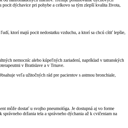
 pocit dýchavice pri pohybe a celkovo sa tým zlepší kvalita života,
udí, ktorí majú pocit nedostatku vzduchu, a ktorí sa chcú cítiť lepšie,
kultných nemocníc alebo kúpeľných zariadení, napríklad v tatranských
oterapeutmi v Bratislave a v Trnave.
Obsahuje veľa užitočných rád pre pacientov s astmou bronchiale,
cient môže dostať u svojho pneumológa. Je dostupná aj vo forme
ik správneho držania tela a správneho dýchania až k cvičeniam na