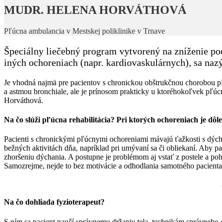
MUDR. HELENA HORVÁTHOVÁ
Pľúcna ambulancia v Mestskej poliklinike v Trnave
Špeciálny liečebný program vytvorený na zníženie poc
iných ochoreniach (napr. kardiovaskulárnych), sa nazý
Je vhodná najmä pre pacientov s chronickou obštrukčnou chorobou p
a astmou bronchiale, ale je prínosom prakticky u ktoréhokoľvek pľ
Horváthová.
Na čo slúži pľúcna rehabilitácia? Pri ktorých ochoreniach je dôle
Pacienti s chronickými pľúcnymi ochoreniami mávajú ťažkosti s dýchan
bežných aktivitách dňa, napríklad pri umývaní sa či obliekaní. Aby 
zhoršeniu dýchania. A postupne je problémom aj vstať z postele a po
Samozrejme, nejde to bez motivácie a odhodlania samotného pacienta, 
Na čo dohliada fyzioterapeut?
S ním sa pacient naučí správnemu držaniu tela, technikám správneho 