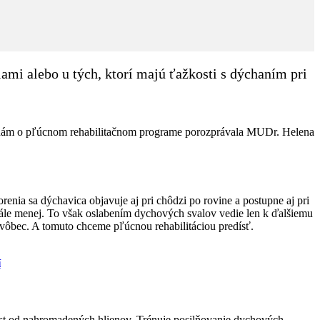
mi alebo u tých, ktorí majú ťažkosti s dýchaním pri
ac nám o pľúcnom rehabilitačnom programe porozprávala MUDr. Helena
enia sa dýchavica objavuje aj pri chôdzi po rovine a postupne aj pri
stále menej. To však oslabením dychových svalov vedie len k ďalšiemu
 vôbec. A tomuto chceme pľúcnou rehabilitáciou predísť.
í
ciest od nahromadených hlienov. Trénuje posilňovanie dychových