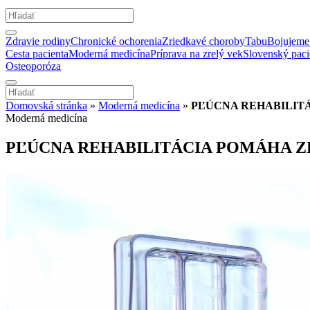
Zdravie rodiny
Chronické ochorenia
Zriedkavé choroby
Tabu
Bojujeme 
Cesta pacienta
Moderná medicína
Príprava na zrelý vek
Slovenský paci
Osteoporóza
Domovská stránka
»
Moderná medicína
»
PĽÚCNA REHABILITÁ
Moderná medicína
PĽÚCNA REHABILITÁCIA POMÁHA ZL