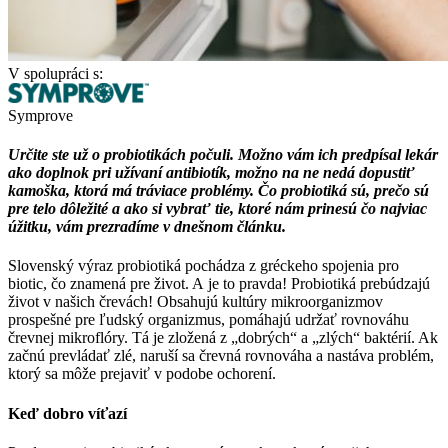
V spolupráci s:
Symprove
Určite ste už o probiotikách počuli. Možno vám ich predpísal lekár
ako doplnok pri užívaní antibiotík, možno na ne nedá dopustiť
kamoška, ktorá má tráviace problémy. Čo probiotiká sú, prečo sú
pre telo dôležité a ako si vybrať tie, ktoré nám prinesú čo najviac
úžitku, vám prezradíme v dnešnom článku.
Slovenský výraz probiotiká pochádza z gréckeho spojenia pro
biotic, čo znamená pre život. A je to pravda! Probiotiká prebúdzajú
život v našich črevách! Obsahujú kultúry mikroorganizmov
prospešné pre ľudský organizmus, pomáhajú udržať rovnováhu
črevnej mikroflóry. Tá je zložená z „dobrých“ a „zlých“ baktérií. Ak
začnú prevládať zlé, naruší sa črevná rovnováha a nastáva problém,
ktorý sa môže prejaviť v podobe ochorení.
Keď dobro víťazí