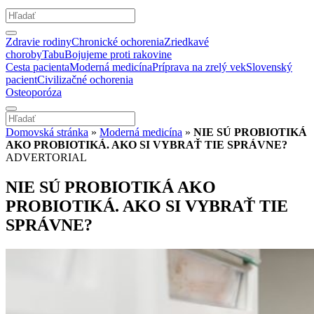
Zdravie rodiny
Chronické ochorenia
Zriedkavé
choroby
Tabu
Bojujeme proti rakovine
Cesta pacienta
Moderná medicína
Príprava na zrelý vek
Slovenský
pacient
Civilizačné ochorenia
Osteoporóza
Domovská stránka
»
Moderná medicína
»
NIE SÚ PROBIOTIKÁ
AKO PROBIOTIKÁ. AKO SI VYBRAŤ TIE SPRÁVNE?
ADVERTORIAL
NIE SÚ PROBIOTIKÁ AKO
PROBIOTIKÁ. AKO SI VYBRAŤ TIE
SPRÁVNE?