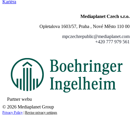
Kariéra
Mediaplanet Czech s.r.o.
Opletalova 1603/57, Praha , Nové Město 110 00
mpczechrepublic@mediaplanet.com
+420 777 979 561
Partner webu
© 2026 Mediaplanet Group
Privacy Policy
|
Revise privacy settings
Close
this
module