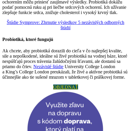
ochorením môžu priniesť zaujímavé výsledky. Probiotiká dokážu
podať pomocnú ruku aj pri liečbe srdcových ochorení. Ich užívanie
zlepšuje funkcie srdca, znižuje cholesterol i vysoký krvný tlak.
Štúdie Symprove: Zhrnutie výsledkov 5 nezávislých odborných
štúdií
Probiotiká, ktoré fungujú
Ak chcete, aby probiotiká dorazili do cieľa v čo najlepšej kvalite,
sile a nepoškodené, ideálne sú živé probiotiká na vodnej báze, ktoré
nespúšťajú proces trávenia žalúdočnými šťavami, ale dostanú sa
priamo do čriev.
Nezávislé štúdie
University College London
a King’s College London preukázali, že živé a aktívne probiotiká sú
účinnejšie ako tie sušené mrazom v tabletkovej či práškovej forme.
OBJEDNAŤ