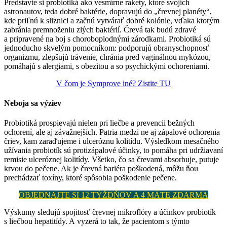
Predstavte si probiotiká ako vesmírne rakety, ktoré svojich
astronautov, teda dobré baktérie, dopravujú do „črevnej planéty“,
kde priľnú k sliznici a začnú vytvárať dobré kolónie, vďaka ktorým
zabránia premnoženiu zlých baktérií. Črevá tak budú zdravé
a pripravené na boj s choroboplodnými zárodkami. Probiotiká sú
jednoducho skvelým pomocníkom: podporujú obranyschopnosť
organizmu, zlepšujú trávenie, chránia pred vaginálnou mykózou,
pomáhajú s alergiami, s obezitou a so psychickými ochoreniami.
V čom je Symprove iné? Zistite TU
Neboja sa výziev
Probiotiká prospievajú nielen pri liečbe a prevencii bežných
ochorení, ale aj závažnejších. Patria medzi ne aj zápalové ochorenia
čriev, kam zaraďujeme i ulceróznu kolitídu. Výsledkom mesačného
užívania probiotík sú protizápalové účinky, to pomáha pri udržiavaní
remisie ulceróznej kolitídy. Všetko, čo sa črevami absorbuje, putuje
krvou do pečene. Ak je črevná bariéra poškodená, môžu ňou
prechádzať toxíny, ktoré spôsobia poškodenie pečene.
OBJEDNAJTE SI 12 TÝŽDŇOV A 4 MÁTE ZDARMA
Výskumy sledujú spojitosť črevnej mikroflóry a účinkov probiotík
s liečbou hepatitídy. A vyzerá to tak, že pacientom s týmto