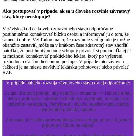
Ako postupovať v prípade, ak sa u človeka rozvinie závratový
stav, ktorý neustupuje?
V závislosti od celkového zdravotného stavu odporúčame
postihnutému kontaktovať blízku osobu a informovať ju o tom, že
sa necíti dobre. Vzhľadom na to, že rozvinuté vertigo nie je možné
okamžite zastaviť, môže sa v krátkom čase zdravotný stav zhoršiť
natoľko, že postihnutý nebude schopný privolať si pomoc. Ďalej je
tu možnosť kontaktovať praktického lekára, ktorý po vyšetrení
rozhodne o ďalšom liečebnom postupe. V prípade intenzívnych
ťažkostí je na mieste navštíviť lekársku pohotovosť alebo privolať
RZP.
V prípade náhleho rozvoja závratového stavu ďalej odporúčame:
Zaujať úľavovú polohu, aby nedošlo k zraneniu – v ľahu na boku,
alebo v polosede, najlepšie v chladnej a vyvetranej miestnosti so
stlmeným osvetlením. Nehybnosť, chlad a pološero tlmia všetky
nepríjemné príznaky závratu.
Zvracanie je častým sprievodným javom vertiga, preto si k posteli
pripravte nádobu na odpad.
Ak je to možné, nehýbte sa, kým sa vaše ťažkosti nezmiernia.