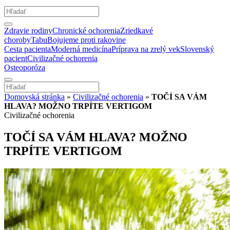
Zdravie rodiny
Chronické ochorenia
Zriedkavé
choroby
Tabu
Bojujeme proti rakovine
Cesta pacienta
Moderná medicína
Príprava na zrelý vek
Slovenský
pacient
Civilizačné ochorenia
Osteoporóza
Domovská stránka
»
Civilizačné ochorenia
»
TOČÍ SA VÁM
HLAVA? MOŽNO TRPÍTE VERTIGOM
Civilizačné ochorenia
TOČÍ SA VÁM HLAVA? MOŽNO
TRPÍTE VERTIGOM