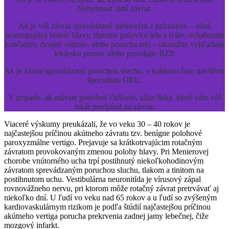
Nehybnosť tlmí závrat.
Ak je váš závrat sprevádzaný niektorým z príznakov – silná
neustupujúca bolesť hlavy, tŕpnutie polovice tela a tváre, ochabnutie
končatiny, dvojité videnie, alebo porucha reči – okamžite vyhľadajte
lekársku pomoc alebo privolajte RZP.
Ak je závrat sprevádzaný poruchou sluchu, v krátkom čase navštívte
špecialistu ORL.
V prípade, ak mávate podobné ťažkosti, užite lieky, ktoré vám váš
lekár predpísal na závrat.
Viaceré výskumy preukázali, že vo veku 30 – 40 rokov je
najčastejšou príčinou akútneho závratu tzv. benígne polohové
paroxyzmálne vertigo. Prejavuje sa krátkotrvajúcim rotačným
závratom provokovaným zmenou polohy hlavy. Pri Menierovej
chorobe vnútorného ucha trpí postihnutý niekoľkohodinovým
závratom sprevádzaným poruchou sluchu, tlakom a tinitom na
postihnutom uchu. Vestibulárna neuronitída je vírusový zápal
rovnovážneho nervu, pri ktorom môže rotačný závrat pretrvávať aj
niekoľko dní. U ľudí vo veku nad 65 rokov a u ľudí so zvýšeným
kardiovaskulárnym rizikom je podľa štúdií najčastejšou príčinou
akútneho vertiga porucha prekrvenia zadnej jamy lebečnej, čiže
mozgový infarkt.