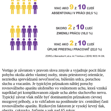
Vertigo je závratom v pravom slova zmysle a vyjadruje pocit ilúzie
pohybu okolia alebo vlastnej osoby, stratu priestorovej orientácie,
nezriedka sprevádzanú nevoľnosťou, búšením srdca, poruchou
sluchu a vracaním. Je typickým príznakom náhlej poruchy
rovnovážneho aparátu uloženého vo vnútornom uchu, ktorá vzniká
napríklad pri komplikovanom zápale ucha alebo sluchového nervu.
Typický závrat však môže byť dominantným príznakom cievnej
mozgovej príhody, a to vzhľadom na postihnutie tzv. centrálnej časti
rovnovážneho aparátu. Rizikovým faktorom je vysoký krvný tlak,
obezita, cukrovka, fajčenie a vek nad 65 rokov.