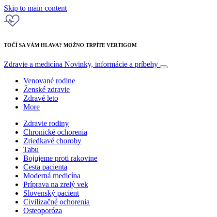
Skip to main content
TOČÍ SA VÁM HLAVA? MOŽNO TRPÍTE VERTIGOM
Zdravie a medicína
Novinky, informácie a príbehy
Venované rodine
Ženské zdravie
Zdravé leto
More
Zdravie rodiny
Chronické ochorenia
Zriedkavé choroby
Tabu
Bojujeme proti rakovine
Cesta pacienta
Moderná medicína
Príprava na zrelý vek
Slovenský pacient
Civilizačné ochorenia
Osteoporóza