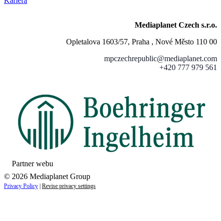
Kariéra
Mediaplanet Czech s.r.o.
Opletalova 1603/57, Praha , Nové Město 110 00
mpczechrepublic@mediaplanet.com
+420 777 979 561
Partner webu
© 2026 Mediaplanet Group
Privacy Policy
|
Revise privacy settings
Close
this
module