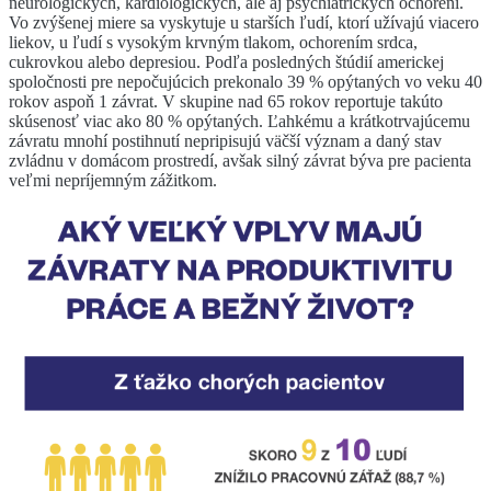
neurologických, kardiologických, ale aj psychiatrických ochorení.
Vo zvýšenej miere sa vyskytuje u starších ľudí, ktorí užívajú viacero
liekov, u ľudí s vysokým krvným tlakom, ochorením srdca,
cukrovkou alebo depresiou. Podľa posledných štúdií americkej
spoločnosti pre nepočujúcich prekonalo 39 % opýtaných vo veku 40
rokov aspoň 1 závrat. V skupine nad 65 rokov reportuje takúto
skúsenosť viac ako 80 % opýtaných. Ľahkému a krátkotrvajúcemu
závratu mnohí postihnutí nepripisujú väčší význam a daný stav
zvládnu v domácom prostredí, avšak silný závrat býva pre pacienta
veľmi nepríjemným zážitkom.