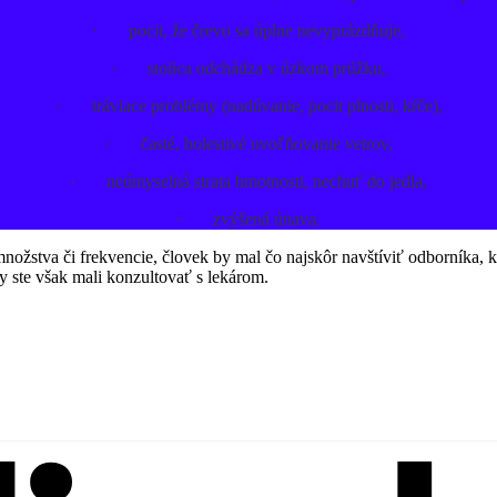
· pocit, že črevo sa úplne nevyprázdňuje,
· stolica odchádza v úzkom prúžku,
· tráviace problémy (nadúvanie, pocit plnosti, kŕče),
· časté, bolestivé uvoľňovanie vetrov,
· neúmyselná strata hmotnosti, nechuť do jedla,
· zvýšená únava.
množstva či frekvencie, človek by mal čo najskôr navštíviť odborníka, 
y ste však mali konzultovať s lekárom.