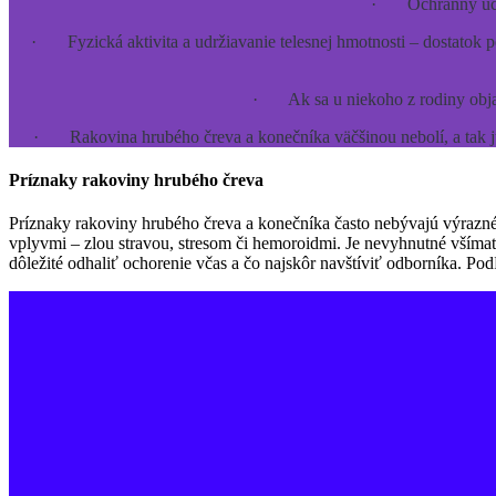
· Ochranný účinok
· Fyzická aktivita a udržiavanie telesnej hmotnosti – dostatok
· Ak sa u niekoho z rodiny objav
· Rakovina hrubého čreva a konečníka väčšinou nebolí, a tak ju m
Príznaky rakoviny hrubého čreva
Príznaky rakoviny hrubého čreva a konečníka často nebývajú výrazné a
vplyvmi – zlou stravou, stresom či hemoroidmi. Je nevyhnutné všímať
dôležité odhaliť ochorenie včas a čo najskôr navštíviť odborníka. Po