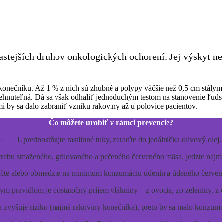
tejších druhov onkologických ochorení. Jej výskyt neu
v konečníku. Až 1 % z nich sú zhubné a polypy väčšie než 0,5 cm stály
strehnuteľná. Dá sa však odhaliť jednoduchým testom na stanovenie ľud
i by sa dalo zabrániť vzniku rakoviny až u polovice pacientov.
Čo môžete urobiť v rámci prevencie?
· Uprednostňujte rastlinné tuky, zaraďte do jedálnička olivový olej.
ebu smaženého, grilovaného a pečeného červeného mäsa, jedzte najmä
e alebo obmedzte na minimum konzumáciu údenín a údeného červen
ravidlom je dostatočný príjem vlákniny – z ovocia, zo zeleniny, z 
zvyšuje riziko (najmä rakoviny konečníka), preto by sa malo konzum