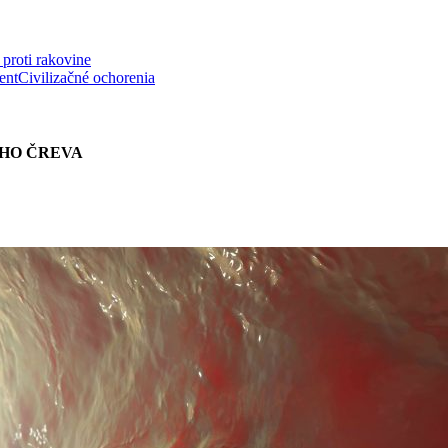
proti rakovine
ent
Civilizačné ochorenia
HO ČREVA