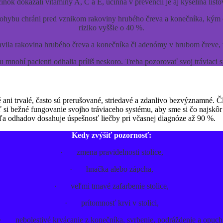
 dokázali vitamíny A, C a E, účinná v prevencii je aj kyselina listov
 pohybu chráni pred vznikom rakoviny hrubého čreva a konečníka, kým 
riziko vyššie o 40 %.
ila rakovina hrubého čreva a konečníka či adenómy v hrubom čreve, tr
nohí pacienti odhalia príliš neskoro. Treba pozorovať svoj tráviaci 
ni trvalé, často sú prerušované, striedavé a zdanlivo bezvýznamné. Člo
 si bežné fungovanie svojho tráviaceho systému, aby sme si čo najskô
dľa odhadov dosahuje úspešnosť liečby pri včasnej diagnóze až 90 %.
Kedy zvýšiť pozornosť:
· zmena pravidelnosti stolice,
· hnačka alebo zápcha,
· veľmi tmavé zafarbenie stolice,
· prítomnosť krvi v stolici,
· nebolestivé krvácanie z konečníka, svrbenie, podráždenie a opuch