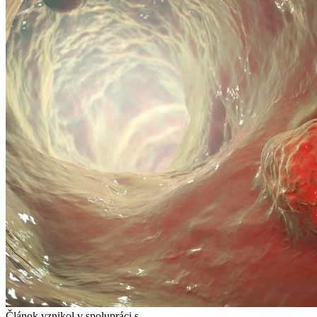
Článok vznikol v spolupráci s