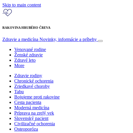
Skip to main content
RAKOVINA HRUBÉHO ČREVA
Zdravie a medicína
Novinky, informácie a príbehy
Venované rodine
Ženské zdravie
Zdravé leto
More
Zdravie rodiny
Chronické ochorenia
Zriedkavé choroby
Tabu
Bojujeme proti rakovine
Cesta pacienta
Moderná medicína
Príprava na zrelý vek
Slovenský pacient
Civilizačné ochorenia
Osteoporóza