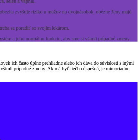
á, selén a vápnik.
obezita zvyšuje riziko u mužov na dvojnásobok, obézne ženy majú
eba sa poradiť so svojím lekárom.
systém a jeho normálnu funkciu, aby sme si všimli prípadné zmeny.
vek ich často úplne prehliadne alebo ich dáva do súvislosti s inými
r všimli prípadné zmeny. Ak má byť liečba úspešná, je mimoriadne
,