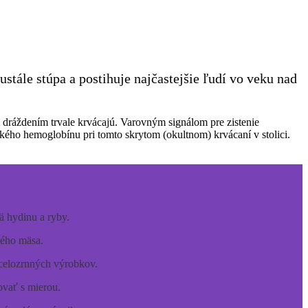
stále stúpa a postihuje najčastejšie ľudí vo veku nad
m dráždením trvale krvácajú. Varovným signálom pre zistenie
ského hemoglobínu pri tomto skrytom (okultnom) krvácaní v stolici.
 hydinu a ryby.
ého mäsa.
celozrnných výrobkov.
ovať s mierou.