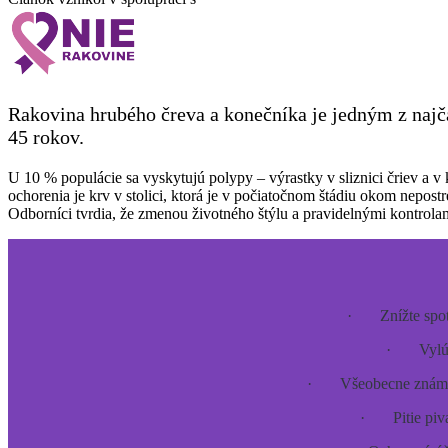
Rakovina hrubého čreva a konečníka je jedným z najčas
45 rokov.
U 10 % populácie sa vyskytujú polypy – výrastky v sliznici čriev a 
ochorenia je krv v stolici, ktorá je v počiatočnom štádiu okom nepo
Odborníci tvrdia, že zmenou životného štýlu a pravidelnými kontrolam
· Znížte spotr
· Vylúčt
· Všeobecne známym p
· Pitie piva 