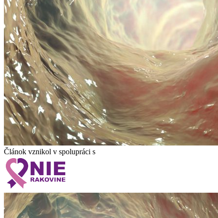
Článok vznikol v spolupráci s