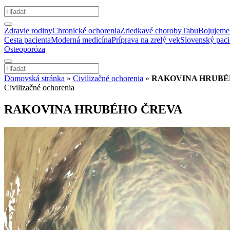
Zdravie rodiny
Chronické ochorenia
Zriedkavé choroby
Tabu
Bojujeme 
Cesta pacienta
Moderná medicína
Príprava na zrelý vek
Slovenský paci
Osteoporóza
Domovská stránka
»
Civilizačné ochorenia
»
RAKOVINA HRUBÉ
Civilizačné ochorenia
RAKOVINA HRUBÉHO ČREVA