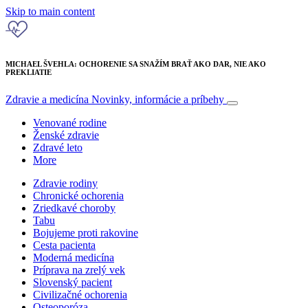
Skip to main content
MICHAEL ŠVEHLA: OCHORENIE SA SNAŽÍM BRAŤ AKO DAR, NIE AKO
PREKLIATIE
Zdravie a medicína
Novinky, informácie a príbehy
Venované rodine
Ženské zdravie
Zdravé leto
More
Zdravie rodiny
Chronické ochorenia
Zriedkavé choroby
Tabu
Bojujeme proti rakovine
Cesta pacienta
Moderná medicína
Príprava na zrelý vek
Slovenský pacient
Civilizačné ochorenia
Osteoporóza