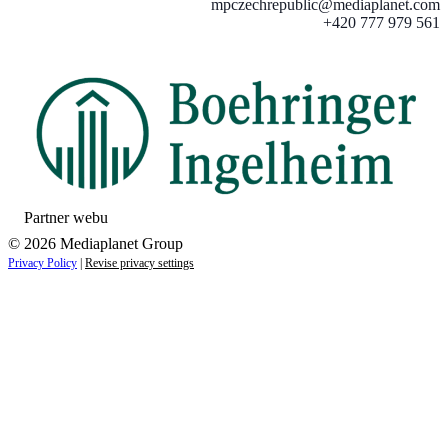
mpczechrepublic@mediaplanet.com
+420 777 979 561
Partner webu
© 2026 Mediaplanet Group
Privacy Policy
|
Revise privacy settings
Close
this
module
ZAUJÍMAJÚ VÁS NOVINKY ZO SVETA
ZDRAVIA?
Prihláste sa k odberu našich noviniek a zostaňte vždy v