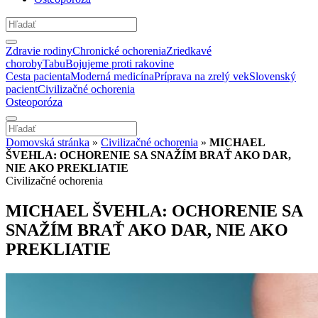
Zdravie rodiny
Chronické ochorenia
Zriedkavé
choroby
Tabu
Bojujeme proti rakovine
Cesta pacienta
Moderná medicína
Príprava na zrelý vek
Slovenský
pacient
Civilizačné ochorenia
Osteoporóza
Domovská stránka
»
Civilizačné ochorenia
»
MICHAEL
ŠVEHLA: OCHORENIE SA SNAŽÍM BRAŤ AKO DAR,
NIE AKO PREKLIATIE
Civilizačné ochorenia
MICHAEL ŠVEHLA: OCHORENIE SA
SNAŽÍM BRAŤ AKO DAR, NIE AKO
PREKLIATIE