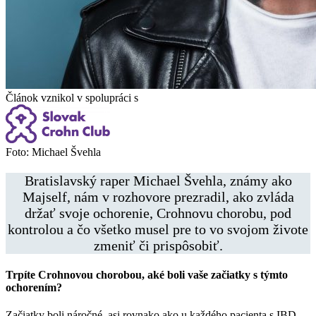
Článok vznikol v spolupráci s
Foto: Michael Švehla
Bratislavský raper Michael Švehla, známy ako
Majself, nám v rozhovore prezradil, ako zvláda
držať svoje ochorenie, Crohnovu chorobu, pod
kontrolou a čo všetko musel pre to vo svojom živote
zmeniť či prispôsobiť.
Trpíte Crohnovou chorobou, aké boli vaše začiatky s týmto
ochorením?
Začiatky boli náročné, asi rovnako ako u každého pacienta s IBD.