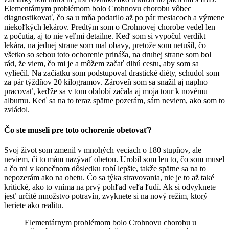
Elementárnym problémom bolo Crohnovu chorobu vôbec
diagnostikovať, čo sa u mňa podarilo až po pár mesiacoch a výmene
niekoľkých lekárov. Predtým som o Crohnovej chorobe vedel len
z počutia, aj to nie veľmi detailne. Keď som si vypočul verdikt
lekára, na jednej strane som mal obavy, pretože som netušil, čo
všetko so sebou toto ochorenie prináša, na druhej strane som bol
rád, že viem, čo mi je a môžem začať dlhú cestu, aby som sa
vyliečil. Na začiatku som podstupoval drastické diéty, schudol som
za pár týždňov 20 kilogramov. Zároveň som sa snažil aj naplno
pracovať, keďže sa v tom období začala aj moja tour k novému
albumu. Keď sa na to teraz spätne pozerám, sám neviem, ako som to
zvládol.
Čo ste museli pre toto ochorenie obetovať?
Svoj život som zmenil v mnohých veciach o 180 stupňov, ale
neviem, či to mám nazývať obetou. Urobil som len to, čo som musel
a čo mi v konečnom dôsledku robí lepšie, takže spätne sa na to
nepozerám ako na obetu. Čo sa týka stravovania, nie je to až také
kritické, ako to vníma na prvý pohľad veľa ľudí. Ak si odvyknete
jesť určité množstvo potravín, zvyknete si na nový režim, ktorý
beriete ako realitu.
Elementárnym problémom bolo Crohnovu chorobu u