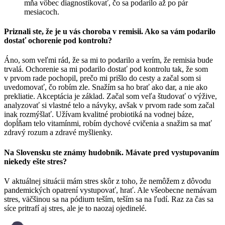
mňa vôbec diagnostikovať, čo sa podarilo až po pár
mesiacoch.
Priznali ste, že je u vás choroba v remisii. Ako sa vám podarilo
dostať ochorenie pod kontrolu?
Áno, som veľmi rád, že sa mi to podarilo a verím, že remisia bude
trvalá. Ochorenie sa mi podarilo dostať pod kontrolu tak, že som
v prvom rade pochopil, prečo mi prišlo do cesty a začal som si
uvedomovať, čo robím zle. Snažím sa ho brať ako dar, a nie ako
prekliatie. Akceptácia je základ. Začal som veľa študovať o výžive,
analyzovať si vlastné telo a návyky, avšak v prvom rade som začal
inak rozmýšlať. Užívam kvalitné probiotiká na vodnej báze,
dopĺňam telo vitamínmi, robím dychové cvičenia a snažim sa mať
zdravý rozum a zdravé myšlienky.
Na Slovensku ste známy hudobník. Mávate pred vystupovaním
niekedy ešte stres?
V aktuálnej situácii mám stres skôr z toho, že nemôžem z dôvodu
pandemických opatrení vystupovať, hrať. Ale všeobecne nemávam
stres, väčšinou sa na pódium teším, teším sa na ľudí. Raz za čas sa
síce pritrafí aj stres, ale je to naozaj ojedinelé.