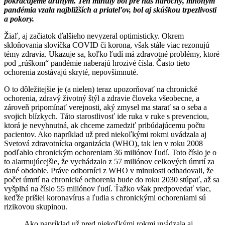
pokračujeme druhým. Ten minulý bol pre nás náročný, mnohým
pandémia vzala najbližších a priateľov, bol aj skúškou trpezlivosti
a pokory.
Žiaľ, aj začiatok ďalšieho nevyzeral optimisticky. Okrem
skloňovania slovíčka COVID či korona, však stále viac rezonujú
témy zdravia. Ukazuje sa, koľko ľudí má zdravotné problémy, ktoré
pod „rúškom“ pandémie naberajú hrozivé čísla. Často tieto
ochorenia zostávajú skryté, nepovšimnuté.
O to dôležitejšie je (a nielen) teraz upozorňovať na chronické
ochorenia, zdravý životný štýl a zdravie človeka všeobecne, a
zároveň pripomínať verejnosti, aký zmysel ma starať sa o seba a
svojich blízkych. Táto starostlivosť ide ruka v ruke s prevenciou,
ktorá je nevyhnutná, ak chceme zamedziť pribúdajúcemu počtu
pacientov. Ako napríklad už pred niekoľkými rokmi uvádzala aj
Svetová zdravotnícka organizácia (WHO), tak len v roku 2008
podľahlo chronickým ochoreniam 36 miliónov ľudí. Toto číslo je o
to alarmujúcejšie, že vychádzalo z 57 miliónov celkových úmrtí za
dané obdobie. Práve odborníci z WHO v minulosti odhadovali, že
počet úmrtí na chronické ochorenia bude do roku 2030 stúpať, až sa
vyšplhá na číslo 55 miliónov ľudí. Ťažko však predpovedať viac,
keďže prišiel koronavírus a ľudia s chronickými ochoreniami sú
rizikovou skupinou.
Ako napríklad už pred niekoľkými rokmi uvádzala aj