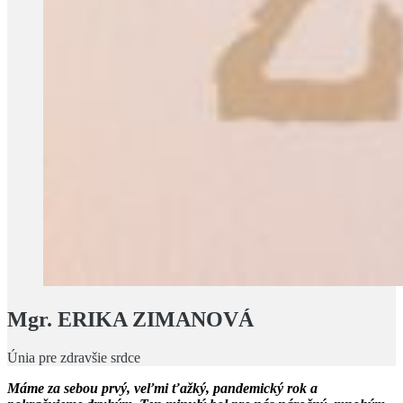
Mgr. ERIKA ZIMANOVÁ
Únia pre zdravšie srdce
Máme za sebou prvý, veľmi ťažký, pandemický rok a