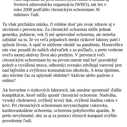
Svetová zdravotnícka organizácia (WHO), tak len v
roku 2008 podľahlo chronickým ochoreniam 36
miliónov ľudí.
Tu však prichádza otázka, či robíme dosť pre svoje zdravie aj v
súvislosti s prevenciou. Za chronické ochorenia môže jednak
genetika, pohlavie, vek či iné sprievodné ochorenia, ale netreba
zabúdať na to, že vo veľa prípadoch medzi rizikové faktory patrí i
spôsob života. A opäť to môžeme obrátiť na pandémiu. Homeoffice
nás viac posadil do našich obývačiek a za počítače, a preto vedieme
oveľa menej aktívny život ako predtým. V prevencii voči
chronickým ochoreniam by na prvom mieste mal byť pravidelný
pohyb a vyvážená strava, odborníci rovnako zdvíhajú varovný prst
nad fajčením a zvýšenou konzumáciou alkoholu. A teraz úprimne,
ako trávime čas za uplynulé obdobie? Aktívne alebo pasívne z
onlinu?
Ak hovoríme o rizikových faktoroch, tak musíme spomenúť ďalšie
komplikácie, ktoré môžu spustiť chronické ochorenie. Nadváha,
vysoký cholesterol, zvýšený krvný tlak, zvýšená hladina cukru v
krvi. Pri chronických ochoreniam nevynechajme cukrovku,
kardiovaskulárne ochorenia, ochorenia pohybového aparátu. Je
preto nevyhnutné, aby sa aj za pomoci rôznych kampaní zvýšilo
povedomie ľudí.