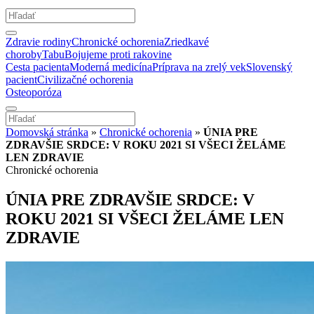
Zdravie rodiny
Chronické ochorenia
Zriedkavé
choroby
Tabu
Bojujeme proti rakovine
Cesta pacienta
Moderná medicína
Príprava na zrelý vek
Slovenský
pacient
Civilizačné ochorenia
Osteoporóza
Domovská stránka
»
Chronické ochorenia
»
ÚNIA PRE
ZDRAVŠIE SRDCE: V ROKU 2021 SI VŠECI ŽELÁME
LEN ZDRAVIE
Chronické ochorenia
ÚNIA PRE ZDRAVŠIE SRDCE: V
ROKU 2021 SI VŠECI ŽELÁME LEN
ZDRAVIE