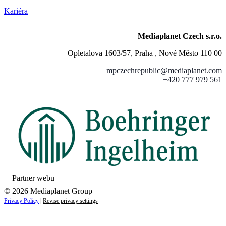
Kariéra
Mediaplanet Czech s.r.o.
Opletalova 1603/57, Praha , Nové Město 110 00
mpczechrepublic@mediaplanet.com
+420 777 979 561
Partner webu
© 2026 Mediaplanet Group
Privacy Policy
|
Revise privacy settings
Close
this