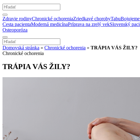
Zdravie rodiny
Chronické ochorenia
Zriedkavé choroby
Tabu
Bojujeme 
Cesta pacienta
Moderná medicína
Príprava na zrelý vek
Slovenský paci
Osteoporóza
Domovská stránka
»
Chronické ochorenia
»
TRÁPIA VÁS ŽILY?
Chronické ochorenia
TRÁPIA VÁS ŽILY?