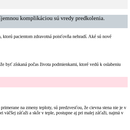
príjemnou komplikáciou sú vredy predkolenia.
ena, ktorú pacientom zdravotná poisťovňa nehradí. Aké sú nové
môže byť získaná počas života podmienkami, ktoré vedú k oslabeniu
ú primerane na zmeny teploty, sú predzvesťou, že cievna stena nie je v
 väčšej záťaži a skôr v teple, postupne aj pri malej záťaži, najmä v