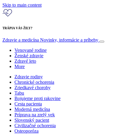
Skip to main content
TRÁPIA VÁS ŽILY?
Zdravie a medicína
Novinky, informácie a príbehy
Venované rodine
Ženské zdravie
Zdravé leto
More
Zdravie rodiny
Chronické ochorenia
Zriedkavé choroby
Tabu
Bojujeme proti rakovine
Cesta pacienta
Moderná medicína
Príprava na zrelý vek
Slovenský pacient
Civilizačné ochorenia
Osteoporóza