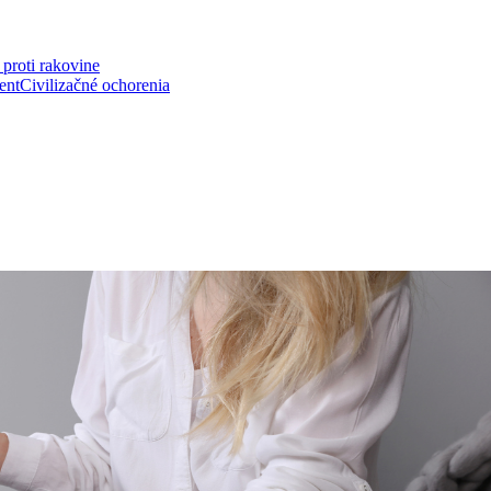
proti rakovine
ent
Civilizačné ochorenia