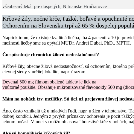
všeobecný lekár pre dospelých, Nitrianske Hrnčiarovce
Kŕčové žily, nočné kŕče, ťažké, boľavé a opuchnuté n
Ochorením na Slovensku trpí až 65 % dospelej populá
Napriek tomu, že existuje kvalitná liečba, iba 4 pacienti z 10 ju pr
možnosti liečby sme sa opýtali MUDr. Andrei Dubai, PhD., MPTH.
Čo spôsobuje chronickú žilovú nedostatočnosť?
Kŕčové žily, obecne žilová nedostatočnosť, sú ochorením, ktorého prí
cievnej steny v určitej lokalite, napr. úrazom.
Devenal 500 mg filmom obalené tablety je liek na
vnútorné použitie. Obsahuje mikronizované flavonoidy 500 mg (diozm
Mám na nohách tzv. metličky. Sú tiež už prejavom žilovej nedost
Áno, často vznikajú už u mladých ľudí, napr. u žien v tehotenstve. Tie
dobrej kondícii. Jedným z prvých príznakov ochorenia je pocit ťažkých
letnom počasí. V noci sa môžu ohlasovať bolestivé kŕče v nohách, najča
Aké sú komplikácie kŕčových žíl?