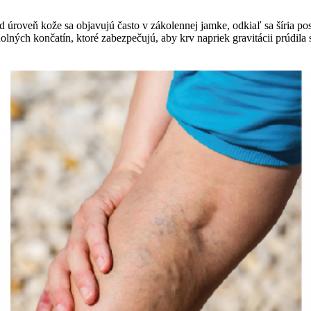
ad úroveň kože sa objavujú často v zákolennej jamke, odkiaľ sa šíria pos
dolných končatín, ktoré zabezpečujú, aby krv napriek gravitácii prúdila