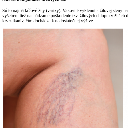
Sú to najmä kŕčové žily (varixy). Vakovité vyklenutia žilovej steny n
vyšetrení tiež nachádzame poškodenie tzv. žilových chlopní v žilách 
krv z tkanív, čím dochádza k nedostatočnej výžive.