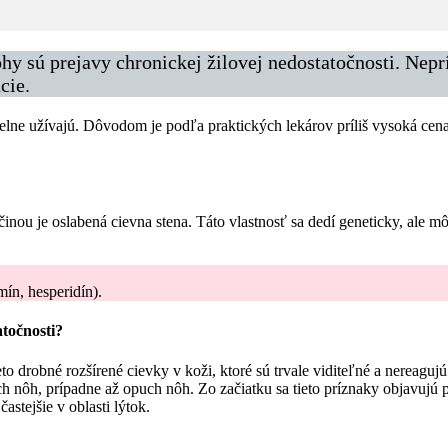
ohy sú prejavy chronickej žilovej nedostatočnosti. Ne
cie.
avidelne užívajú. Dôvodom je podľa praktických lekárov príliš vysoká c
činou je oslabená cievna stena. Táto vlastnosť sa dedí geneticky, ale 
ín, hesperidín).
atočnosti?
to drobné rozšírené cievky v koži, ktoré sú trvale viditeľné a nereaguj
 nôh, prípadne až opuch nôh. Zo začiatku sa tieto príznaky objavujú pri
stejšie v oblasti lýtok.