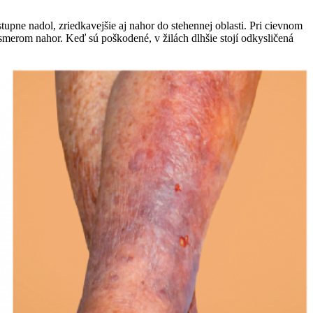
tupne nadol, zriedkavejšie aj nahor do stehennej oblasti. Pri cievnom
 smerom nahor. Keď sú poškodené, v žilách dlhšie stojí odkysličená