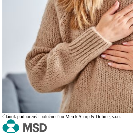
Článok podporený spoločnosťou Merck Sharp & Dohme, s.r.o.