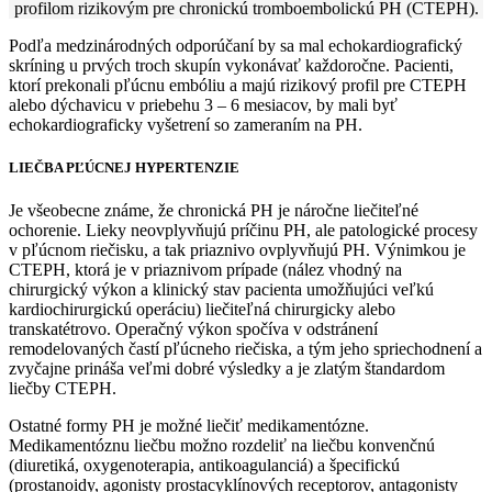
profilom rizikovým pre chronickú tromboembolickú PH (CTEPH).
Podľa medzinárodných odporúčaní by sa mal echokardiografický
skríning u prvých troch skupín vykonávať každoročne. Pacienti,
ktorí prekonali pľúcnu embóliu a majú rizikový profil pre CTEPH
alebo dýchavicu v priebehu 3 – 6 mesiacov, by mali byť
echokardiograficky vyšetrení so zameraním na PH.
LIEČBA PĽÚCNEJ HYPERTENZIE
Je všeobecne známe, že chronická PH je náročne liečiteľné
ochorenie. Lieky neovplyvňujú príčinu PH, ale patologické procesy
v pľúcnom riečisku, a tak priaznivo ovplyvňujú PH. Výnimkou je
CTEPH, ktorá je v priaznivom prípade (nález vhodný na
chirurgický výkon a klinický stav pacienta umožňujúci veľkú
kardiochirurgickú operáciu) liečiteľná chirurgicky alebo
transkatétrovo. Operačný výkon spočíva v odstránení
remodelovaných častí pľúcneho riečiska, a tým jeho spriechodnení a
zvyčajne prináša veľmi dobré výsledky a je zlatým štandardom
liečby CTEPH.
Ostatné formy PH je možné liečiť medikamentózne.
Medikamentóznu liečbu možno rozdeliť na liečbu konvenčnú
(diuretiká, oxygenoterapia, antikoagulanciá) a špecifickú
(prostanoidy, agonisty prostacyklínových receptorov, antagonisty