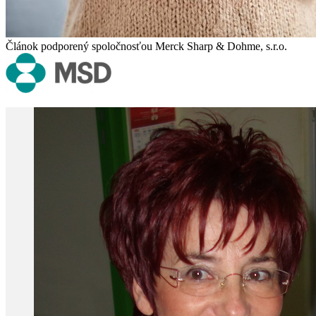
Článok podporený spoločnosťou Merck Sharp & Dohme, s.r.o.