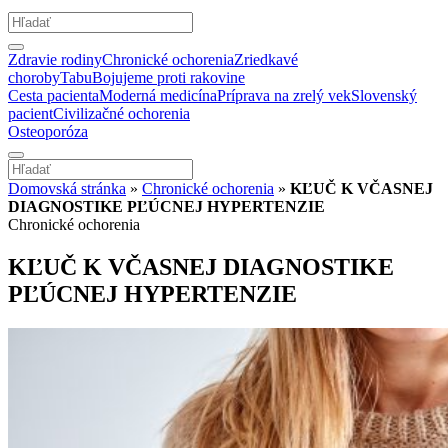
Zdravie rodiny
Chronické ochorenia
Zriedkavé
choroby
Tabu
Bojujeme proti rakovine
Cesta pacienta
Moderná medicína
Príprava na zrelý vek
Slovenský
pacient
Civilizačné ochorenia
Osteoporóza
Domovská stránka
»
Chronické ochorenia
»
KĽUČ K VČASNEJ
DIAGNOSTIKE PĽÚCNEJ HYPERTENZIE
Chronické ochorenia
KĽUČ K VČASNEJ DIAGNOSTIKE
PĽÚCNEJ HYPERTENZIE