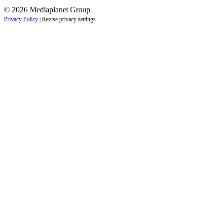
© 2026 Mediaplanet Group
Privacy Policy
|
Revise privacy settings
Close
this
module
ZAUJÍMAJÚ VÁS NOVINKY ZO SVETA
ZDRAVIA?
Prihláste sa k odberu našich noviniek a zostaňte vždy v
obraze.
Váš e-mail
Prihlásiť sa
menopriezvisko@email.sk
Nie, ďakujem