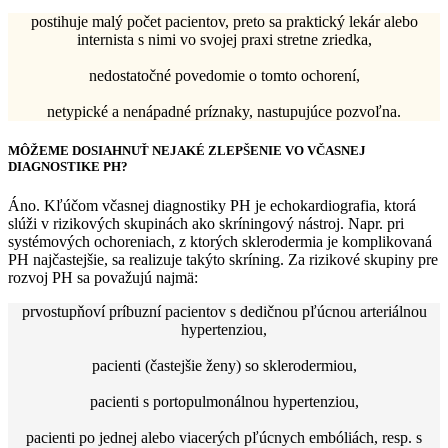
postihuje malý počet pacientov, preto sa praktický lekár alebo
internista s nimi vo svojej praxi stretne zriedka,
nedostatočné povedomie o tomto ochorení,
netypické a nenápadné príznaky, nastupujúce pozvoľna.
MÔŽEME DOSIAHNUŤ NEJAKÉ ZLEPŠENIE VO VČASNEJ
DIAGNOSTIKE PH?
Áno. Kľúčom včasnej diagnostiky PH je echokardiografia, ktorá
slúži v rizikových skupinách ako skríningový nástroj. Napr. pri
systémových ochoreniach, z ktorých sklerodermia je komplikovaná
PH najčastejšie, sa realizuje takýto skríning. Za rizikové skupiny pre
rozvoj PH sa považujú najmä:
prvostupňoví príbuzní pacientov s dedičnou pľúcnou arteriálnou
hypertenziou,
pacienti (častejšie ženy) so sklerodermiou,
pacienti s portopulmonálnou hypertenziou,
pacienti po jednej alebo viacerých pľúcnych embóliách, resp. s