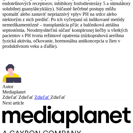
endotelínových receptorov, inhibítory fosfodiesterázy 5 a stimulátory
solubilnej guanylátcyklázy). Súčasné liečebné postupy môžu
spomaliť alebo zastaviť nepriaznivý vplyv PH na srdce alebo
niektorým z nich predísť. Po ich vyčerpaní sú indikované metódy
nemedikamentózné – transplantácia pľúc a balóniková atriálna
septostómia. Neodmysliteľnú súčasť komplexnej liečby u všetkých
pacientov s PH tvoria režimové opatrenia (nízkoprahová aeróbna
fyzická aktivita, očkovanie, hormonálna antikoncepcia u žien v
produktívnom veku a ďalšie).
Autor
Mediaplanet
Zdieľať
Zdieľať
Zdieľať
Zdieľať
Next article