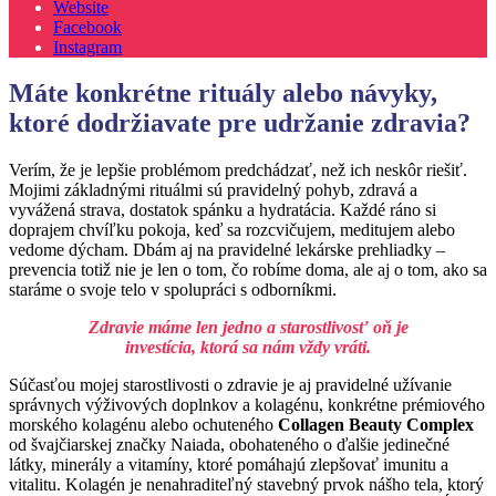
Website
Facebook
Instagram
Máte konkrétne rituály alebo návyky,
ktoré dodržiavate pre udržanie zdravia?
Verím, že je lepšie problémom predchádzať, než ich neskôr riešiť.
Mojimi základnými rituálmi sú pravidelný pohyb, zdravá a
vyvážená strava, dostatok spánku a hydratácia. Každé ráno si
doprajem chvíľku pokoja, keď sa rozcvičujem, meditujem alebo
vedome dýcham. Dbám aj na pravidelné lekárske prehliadky –
prevencia totiž nie je len o tom, čo robíme doma, ale aj o tom, ako sa
staráme o svoje telo v spolupráci s odborníkmi.
Zdravie máme len jedno a starostlivosť oň je
investícia, ktorá sa nám vždy vráti.
Súčasťou mojej starostlivosti o zdravie je aj pravidelné užívanie
správnych výživových doplnkov a kolagénu, konkrétne prémiového
morského kolagénu alebo ochuteného
Collagen Beauty Complex
od švajčiarskej značky Naiada, obohateného o ďalšie jedinečné
látky, minerály a vitamíny, ktoré pomáhajú zlepšovať imunitu a
vitalitu. Kolagén je nenahraditeľný stavebný prvok nášho tela, ktorý