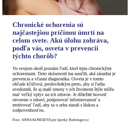
Chronické ochorenia sú
najčastejšou príčinou úmrtí na
celom svete. Akú úlohu zohráva,
podľa vás, osveta v prevencii
týchto chorôb?
Vo svojom okolí poznám ľudí, ktorí trpia chronickými
ochoreniami. Tieto skúsenosti ma naučili, aká zásadná je
prevencia a včasná diagnostika. Osveta je v tomto
ohľade kľúčová, predovšetkým preto, aby si ľudia
uvedomili, že aj malé zmeny v ich životnom štýle môžu
mať veľký vplyv na ich zdravie. Je dôležité hovoriť
otvorene o zdraví, podporovať informovanosť a
motivovať ľudí, aby sa o seba starali s láskou a
zodpovednosťou.
Foto: ANNA KONIAEVA pre šperky Rubringer.cz