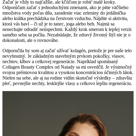
Začať je vždy to najťažšie, ale kľúčom je robiť malé kroky.
Odporúčam začať s jednoduchými zmenami, ako je pitie väčšieho
množstva vody počas dňa, zaradenie viac zeleniny do jedálnička
alebo krátka prechádzka na čerstvom vzduchu. Nájdite si aktivitu,
ktorá vás baví – či už je to tanec, joga alebo beh. Najmä sa
nenechajte odradiť neúspechmi. Každý krok smerom k lepšej verzii
samého seba sa počíta. Nezabúdajte, že zdravý životný štýl nie je o
dokonalosti, ale o rovnováhe.
Odporučila by som aj začať užívať kolagén, pretože je pre naše telo
nevyhnutný. Je základným stavebným prvkom pokožky, vlasov,
nechtov, kĺbov a celkovej regenerácie. Napríklad spomínaný
Collagen Beauty Complex od Naiady sa mi osvedčil. Je výnimočný
svojou prémiovou kvalitou a vysokou koncentráciou účinných látok.
Nielen na sebe, ale aj na rodine vidím skutočné výsledky – zdravšiu
pleť, pevnejšie nechty, lesklejšie vlasy a celkovo lepšiu regeneráciu.