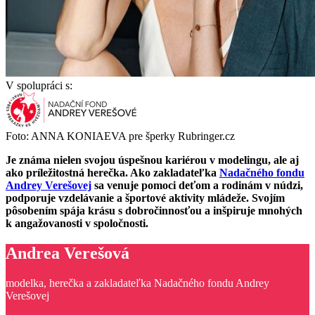
V spolupráci s:
Foto: ANNA KONIAEVA pre šperky Rubringer.cz
Je známa nielen svojou úspešnou kariérou v modelingu, ale aj
ako príležitostná herečka. Ako zakladateľka
Nadačného fondu
Andrey Verešovej
sa venuje pomoci deťom a rodinám v núdzi,
podporuje vzdelávanie a športové aktivity mládeže. Svojím
pôsobením spája krásu s dobročinnosťou a inšpiruje mnohých
k angažovanosti v spoločnosti.
Andrea Verešová
modelka, herečka a zakladateľka Nadačného fondu Andrey
Verešovej