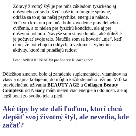
Zdravý životný štýl je pre mňa základom fyzického aj
duševného zdravia. Keď naše telo funguje správne,
odráža sa to aj na našej psychike, energii a nálade.
Veľkým krokom pre mňa bolo zavedenie pravidelného
cvičenia, a to nielen pre fyzickú kondíciu, ale aj pre
duševnú pohodu. Navyše som si uvedomila, aké dôležité
je počúvať svoje telo. Naučila som sa hovoriť „nie“, keď
cítim, že potrebujem oddych, a vedome si vyberám
aktivity, ktoré mi prinášajú radosť.
Foto: ANNA KONIAEVA pre šperky Rubringer.cz
Dôležitou zmenou bolo aj zaradenie suplementácie, vitamínov na
vlasy a najmä kolagénu, do môjho každodenného režimu. Vďaka
pravidelnému užívaniu
BEAUTY AGE
a
Collagen Beauty
Complexu
od Naiady mám nielen viac energie a odolnosti, ale aj
lepší pocit zo svojho tela a pleti.
Aké tipy by ste dali ľuďom, ktorí chcú
zlepšiť svoj životný štýl, ale nevedia, kde
začať?