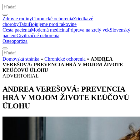
Zdravie rodiny
Chronické ochorenia
Zriedkavé
choroby
Tabu
Bojujeme proti rakovine
Cesta pacienta
Moderná medicína
Príprava na zrelý vek
Slovenský
pacient
Civilizačné ochorenia
Osteoporóza
Domovská stránka
»
Chronické ochorenia
»
ANDREA
VEREŠOVÁ: PREVENCIA HRÁ V MOJOM ŽIVOTE
KĽÚČOVÚ ÚLOHU
ADVERTORIAL
ANDREA VEREŠOVÁ: PREVENCIA
HRÁ V MOJOM ŽIVOTE KĽÚČOVÚ
ÚLOHU