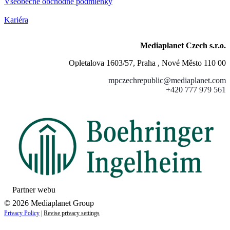
Všeobecné obchodné podmienky
Kariéra
Mediaplanet Czech s.r.o.
Opletalova 1603/57, Praha , Nové Město 110 00
mpczechrepublic@mediaplanet.com
+420 777 979 561
Partner webu
© 2026 Mediaplanet Group
Privacy Policy
|
Revise privacy settings
Close