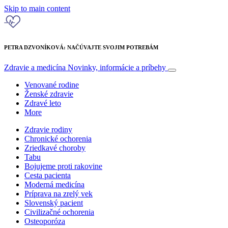
Skip to main content
PETRA DZVONÍKOVÁ: NAČÚVAJTE SVOJIM POTREBÁM
Zdravie a medicína
Novinky, informácie a príbehy
Venované rodine
Ženské zdravie
Zdravé leto
More
Zdravie rodiny
Chronické ochorenia
Zriedkavé choroby
Tabu
Bojujeme proti rakovine
Cesta pacienta
Moderná medicína
Príprava na zrelý vek
Slovenský pacient
Civilizačné ochorenia
Osteoporóza