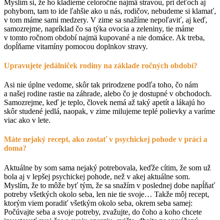
Myslím si, že ho kladieme celoročne najmä stravou, pri deťoch aj
pohybom, tam to ide ľahšie ako u nás, rodičov, nebudeme si klamať,
v tom máme sami medzery. V zime sa snažíme nepoľaviť, aj keď,
samozrejme, napríklad čo sa týka ovocia a zeleniny, tie máme
v tomto ročnom období najmä kupované a nie domáce. Ak treba,
dopĺňame vitamíny pomocou doplnkov stravy.
Upravujete jedálniček rodiny na základe ročných období?
Asi nie úplne vedome, skôr tak prirodzene podľa toho, čo nám
a našej rodine rastie na záhrade, alebo čo je dostupné v obchodoch.
Samozrejme, keď je teplo, človek nemá až taký apetít a lákajú ho
skôr studené jedlá, naopak, v zime milujeme teplé polievky a varíme
viac ako v lete.
Máte nejaký recept, ako zostať v psychickej pohode v práci a
doma?
Aktuálne by som sama nejaký potrebovala, keďže cítim, že som už
bola aj v lepšej psychickej pohode, než v akej aktuálne som.
Myslím, že to môže byť tým, že sa snažím v poslednej dobe napĺňať
potreby všetkých okolo seba, len nie tie svoje… Takže môj recept,
ktorým viem poradiť všetkým okolo seba, okrem seba samej:
Počúvajte seba a svoje potreby, zvažujte, do čoho a koho chcete