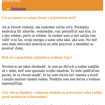
Influencerka
Instagram
Čo sa zmení vo vašom živote s príchodom detí?
Ak je človek vedomý, tak rozhodne veľmi veľa. Prichádza
motivácia žiť zdravšie, vedomejšie, viac premýšľať nad tým, čo
a ako robíme, prečo to robíme. Ja osobne som si tiež začala viac
vážiť svoj čas, svoju energiu a samu seba takú, aká som. No tiež
som mala obrovskú motiváciu na sebe pracovať a mentálne sa
posúvať ďalej.
Boli ste s manželom odjakživa rodinné typy?
Neviem to asi takto zhodnotiť. Ja som po deťoch a rodine zatúžila
až v dobe, keď som spoznala svojho manžela. To bolo spúšťačom
pocitu, že sa chcem usadiť, že by som chcela byť mamou a tvoriť
s mojím mužom vlastnú rodinu. Predtým som nad deťmi a rodinou
nepremýšľala.
Aký dôraz kladiete v zimnom období na prevenciu vašej rodiny
proti sezónnym ochoreniam?