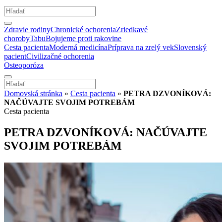
Zdravie rodiny
Chronické ochorenia
Zriedkavé
choroby
Tabu
Bojujeme proti rakovine
Cesta pacienta
Moderná medicína
Príprava na zrelý vek
Slovenský
pacient
Civilizačné ochorenia
Osteoporóza
Domovská stránka
»
Cesta pacienta
»
PETRA DZVONÍKOVÁ:
NAČÚVAJTE SVOJIM POTREBÁM
Cesta pacienta
PETRA DZVONÍKOVÁ: NAČÚVAJTE
SVOJIM POTREBÁM