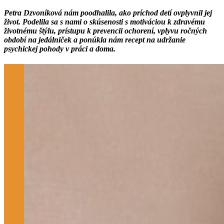
Petra Dzvoníková nám poodhalila, ako príchod detí ovplyvnil jej
život. Podelila sa s nami o skúsenosti s motiváciou k zdravému
životnému štýlu, prístupu k prevencii ochorení, vplyvu ročných
období na jedálniček a ponúkla nám recept na udržanie
psychickej pohody v práci a doma.