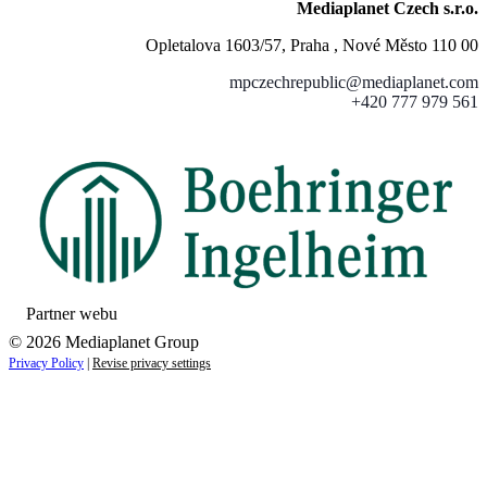
Mediaplanet Czech s.r.o.
Opletalova 1603/57, Praha , Nové Město 110 00
mpczechrepublic@mediaplanet.com
+420 777 979 561
Partner webu
© 2026 Mediaplanet Group
Privacy Policy
|
Revise privacy settings
Close
this
module
ZAUJÍMAJÚ VÁS NOVINKY ZO SVETA