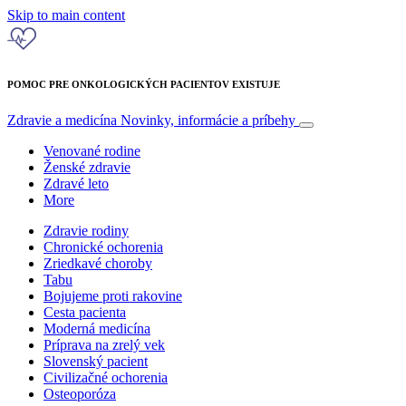
Skip to main content
POMOC PRE ONKOLOGICKÝCH PACIENTOV EXISTUJE
Zdravie a medicína
Novinky, informácie a príbehy
Venované rodine
Ženské zdravie
Zdravé leto
More
Zdravie rodiny
Chronické ochorenia
Zriedkavé choroby
Tabu
Bojujeme proti rakovine
Cesta pacienta
Moderná medicína
Príprava na zrelý vek
Slovenský pacient
Civilizačné ochorenia
Osteoporóza