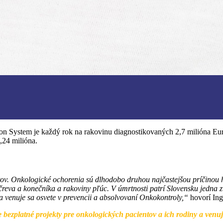
n System je každý rok na rakovinu diagnostikovaných 2,7 milióna Eu
,24 milióna.
v. Onkologické ochorenia sú dlhodobo druhou najčastejšou príčinou hos
čreva a konečníka a rakoviny pľúc. V úmrtnosti patrí Slovensku jedna z
 a venuje sa osvete v prevencii a absolvovaní Onkokontroly,“
hovorí Ing
e bezplatné projekty pre onkologických pacientov a ich rodiny a venuj