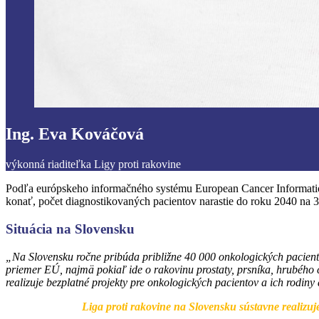
Ing. Eva Kováčová
výkonná riaditeľka Ligy proti rakovine
Podľa európskeho informačného systému European Cancer Informatio
konať, počet diagnostikovaných pacientov narastie do roku 2040 na 3
Situácia na Slovensku
„Na Slovensku ročne pribúda približne 40 000 onkologických paciento
priemer EÚ, najmä pokiaľ ide o rakovinu prostaty, prsníka, hrubého 
realizuje bezplatné projekty pre onkologických pacientov a ich rodiny
Liga proti rakovine na Slovensku sústavne realizuj