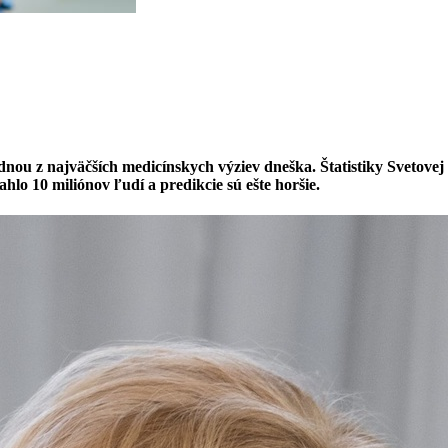
ednou z najväčších medicínskych výziev dneška. Štatistiky Svetove
o 10 miliónov ľudí a predikcie sú ešte horšie.