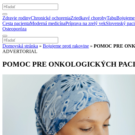
Zdravie rodiny
Chronické ochorenia
Zriedkavé choroby
Tabu
Bojujeme 
Cesta pacienta
Moderná medicína
Príprava na zrelý vek
Slovenský paci
Osteoporóza
Domovská stránka
»
Bojujeme proti rakovine
»
POMOC PRE ONK
ADVERTORIAL
POMOC PRE ONKOLOGICKÝCH PACI